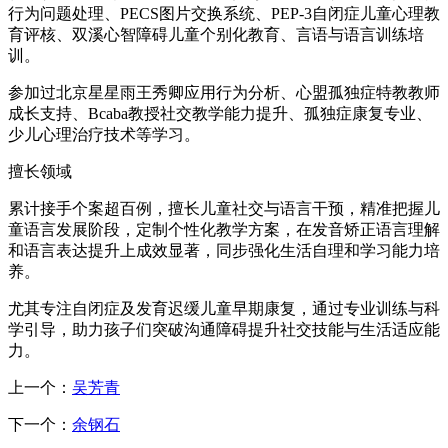
行为问题处理、PECS图片交换系统、PEP-3自闭症儿童心理教
育评核、双溪心智障碍儿童个别化教育、言语与语言训练培
训。
参加过北京星星雨王秀卿应用行为分析、心盟孤独症特教教师
成长支持、Bcaba教授社交教学能力提升、孤独症康复专业、
少儿心理治疗技术等学习。
擅长领域
累计接手个案超百例，擅长儿童社交与语言干预，精准把握儿
童语言发展阶段，定制个性化教学方案，在发音矫正语言理解
和语言表达提升上成效显著，同步强化生活自理和学习能力培
养。
尤其专注自闭症及发育迟缓儿童早期康复，通过专业训练与科
学引导，助力孩子们突破沟通障碍提升社交技能与生活适应能
力。
上一个：
吴芳青
下一个：
余钢石