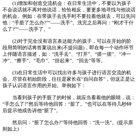
(1)增加和创造交流机会：在日常生活中，不要以为孩子
不会说话就不再对他说话，恰恰相反，要更多地寻找与他说话
的机会。例如：在带孩子去洗手时不要拉着他就去，可以先问
他：“手脏了怎么办?”“——洗手”。洗完之后再问：“刚才干什
么了?”“——洗手了。”
(2)对于完全没有语言表达能力的孩子，可以在开始的阶
段用简明的话将答案说出来(不提问题)，即在每一个动作环节
上伴随语言描述，如：“洗手去”、“打开”、“搓一搓”、“冲一
冲”、“擦手”、“毛巾”、“挂起来”、“回去”等等。
(3)在日常生活中可以找出许多与孩子进行语言交流的机
会。尽管在初始阶段，往往是家长在“自问自答”，但这正是让
孩子认识语言作用的开始。举例如下：
当看到孩子的手脏了的时候，就应当看着他的眼睛，说：
“手怎么了?”然后等待他回答：“脏了。”也可以在等待几秒钟
后提示他或告诉他“脏了”。
然后问：“脏了怎么办?”等待他回答：“洗一洗”。(提示原
则如上)