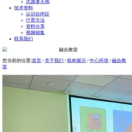
志愿者天地
技术资料
认识自闭症
疗育方法
资料分享
视频锦集
联系我们
您当前的位置:
首页
/
关于我们
/
机构展示
/
中心环境
/
融合教
室